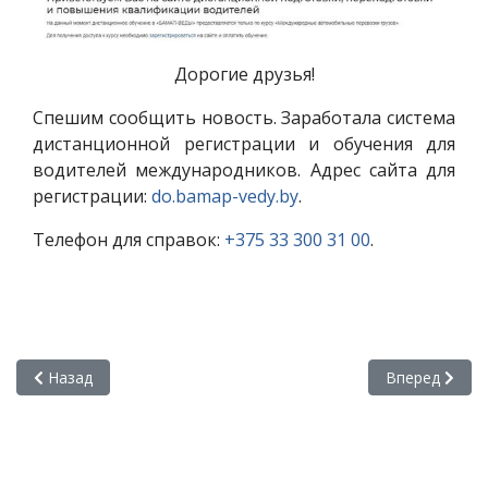
Дорогие друзья!
Спешим сообщить новость. Заработала система
дистанционной регистрации и обучения для
водителей международников. Адрес сайта для
регистрации:
do.bamap-vedy.by
.
Телефон для справок:
+375 33 300 31 00
.
Предыдущий: Семинар «Специфические составляющие осущ
Следующий: К
Назад
Вперед