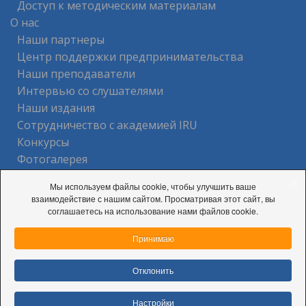
Доступ к методическим материалам
О нас
Наши партнеры
Центр поддержки предпринимательства
Наши преподаватели
Интервью со слушателями
Наши издания
Сотрудничество с академией IRU
Конкурсы
Фотогалерея
Контакты
Мы используем файлы cookie, чтобы улучшить ваше
взаимодействие с нашим сайтом. Просматривая этот сайт, вы
соглашаетесь на использование нами файлов cookie.
Принимаю
© 2026 Частное учреждение образования «Центр
подготовки, повышения квалификации и переподготовки
Отклонить
кадров «БАМАП-ВЕДЫ»
Настройки