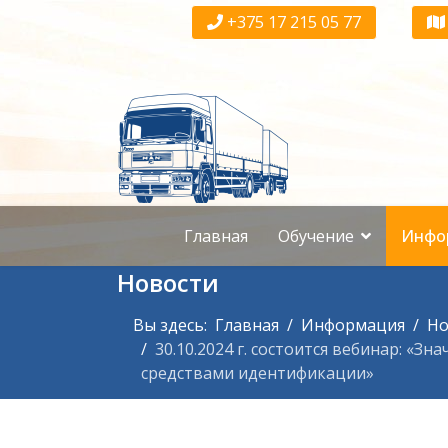
+375 17 215 05 77
Главная
Обучение
Инфо
Новости
Вы здесь:
Главная
Информация
Но
30.10.2024 г. состоится вебинар: «
средствами идентификации»