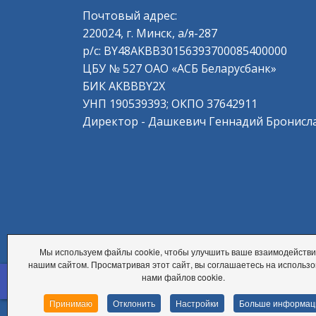
Почтовый адрес:
220024, г. Минск, а/я-287
р/с: BY48AKBB30156393700085400000
ЦБУ № 527 ОАО «АСБ Беларусбанк»
БИК АКВВBY2Х
УНП 190539393; ОКПО 37642911
Директор - Дашкевич Геннадий Бронисл
Мы используем файлы cookie, чтобы улучшить ваше взаимодействи
нашим сайтом. Просматривая этот сайт, вы соглашаетесь на использ
© 2026 Частное учреждение образования «Цен
accessible
нами файлов cookie.
Политика конфиденциальности
Принимаю
Отклонить
Настройки
Больше информац
Настройки cookie