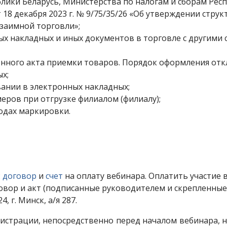
лики Беларусь, Министерства по налогам и сборам Респ
18 декабря 2023 г. № 9/75/35/26 «Об утверждении стру
заимной торговли»;
х накладных и иных документов в торговле с другими с
ронного акта приемки товаров. Порядок оформления отк
ых;
вании в электронных накладных;
меров при отгрузке филиалом (филиалу);
кодах маркировки.
:
договор
и
счет
на оплату вебинара. Оплатить участие в
р и акт (подписанные руководителем и скрепленные п
 г. Минск, а/я 287.
истрации, непосредственно перед началом вебинара, на