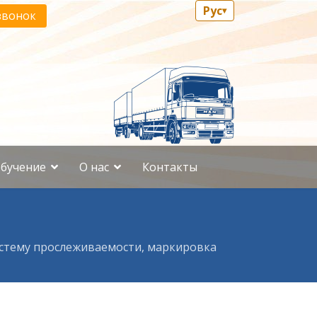
Рус
▾
звонок
бучение
О нас
Контакты
систему прослеживаемости, маркировка