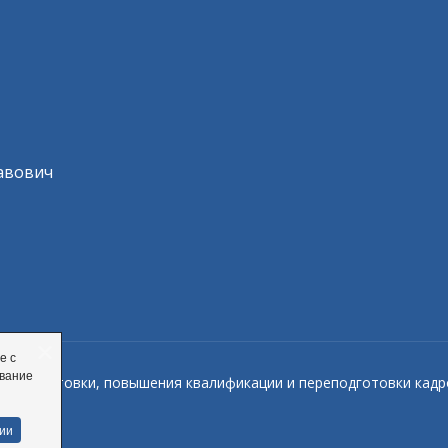
reCAPTCHA
*
авович
е с
ование
тр подготовки, повышения квалификации и переподготовки ка
ии