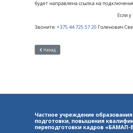
будет направлена ссылка на подключени
Если 
Звоните:
+375 44 725 57 20
Голенович Све
Предыдущий: Обучение специалистов Респуб
Назад
Частное учреждение образования
подготовки, повышения квалифи
переподготовки кадров «БАМАП