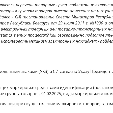
ширяется перечень товарных групп, подлежащих включе
 некоторым группам товаров вместо нанесения на них у
алее – СИ) (постановление Совета Министров Республик
ов Республики Беларусь от 29 июля 2011 г. №1030 и от
 электронных товарных или товарно-транспортных нак
явится в этих процессах? Как своевременно подготовит
 использовать механизм электронных накладных - пойдет
ьными знаками (УКЗ) и СИ согласно Указу Президента Р
ащих маркировке средствами идентификации (постанов
ые группы товаров с 01.02.2025, виды маркировки и их 
твования при осуществлении маркировки товаров, в том
.