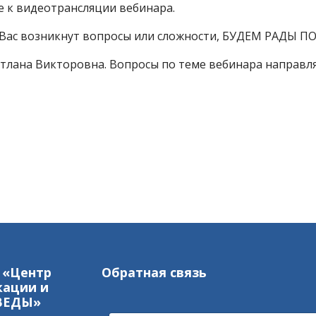
е к видеотрансляции вебинара.
у Вас возникнут вопросы или сложности, БУДЕМ РАДЫ П
тлана Викторовна. Вопросы по теме вебинара направля
лики Таджикистан
 «Центр
Обратная связь
кации и
-ВЕДЫ»