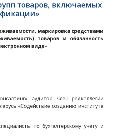
групп товаров, включаемых
ификации»
леживаемости, маркировка средствами
живаемость) товаров и обязанность
электронном виде
»
нсалтинг», аудитор, член редколлегии
ларусь «Содействие созданию института
специалисты по бухгалтерскому учету и