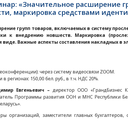
вебинар: «Значительное расширение 
сти, маркировка средствами идент
рение групп товаров, включаемых в систему прос
ки к внедрению новшеств. Маркировка (просле
м виде. Важные аспекты составления накладных в 
еоконференции): через систему видеосвязи ZOOM.
 регионах: 150,00 бел. руб., в т.ч. НДС 20%.
димир Евгеньевич –
директор ООО «ГрандБизнес Ко
ватель Программы развития ООН и МНС Республики Бе
еларусь».
ры организаций, заместители главных бухгалтеров, 