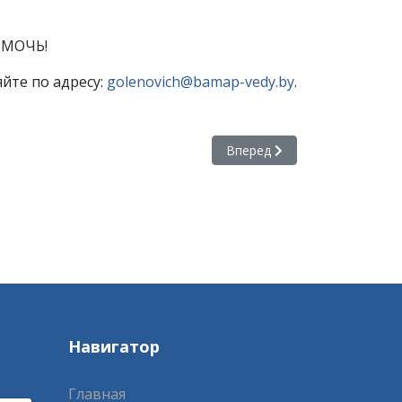
ОМОЧЬ!
йте по адресу:
golenovich@bamap-vedy.by
.
Следующий: Подготовка спе
Вперед
Навигатор
Главная